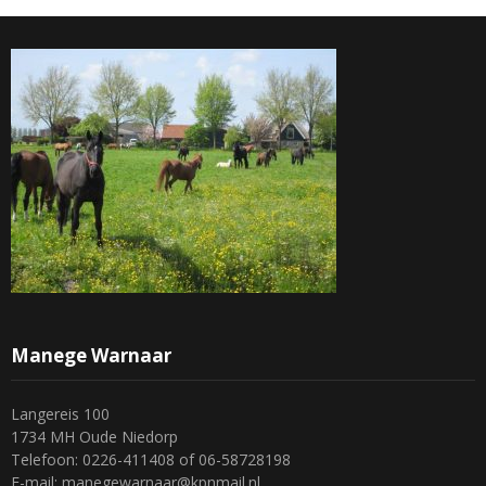
Manege Warnaar
Langereis 100
1734 MH Oude Niedorp
Telefoon: 0226-411408 of 06-58728198
E-mail: manegewarnaar@kpnmail.nl