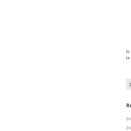
Er
te
Zo
na
R
En
Zo