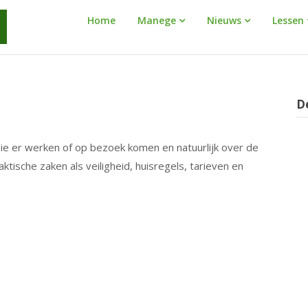
Manege
Home
Manege
Nieuws
Lessen
Warnaar
D
e er werken of op bezoek komen en natuurlijk over de
tische zaken als veiligheid, huisregels, tarieven en