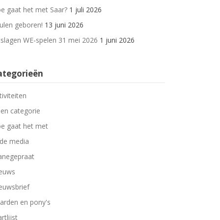
e gaat het met Saar?
1 juli 2026
ulen geboren!
13 juni 2026
tslagen WE-spelen 31 mei 2026
1 juni 2026
ategorieën
tiviteiten
en categorie
e gaat het met
 de media
negepraat
euws
euwsbrief
arden en pony's
rtlijst