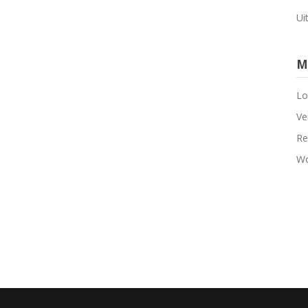
Ui
M
Lo
Ve
Re
Wo