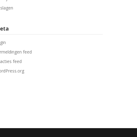
tslagen
eta
gin
rmeldingen feed
acties feed
rdPress.org