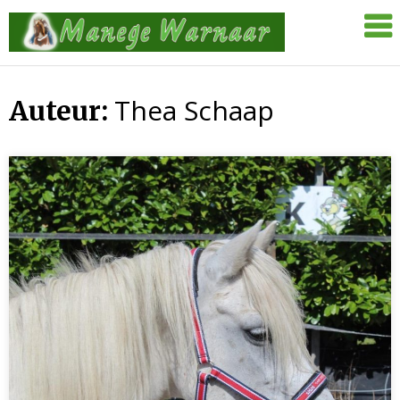
Skip
Manege
to
Warnaar
content
Thea Schaap
Auteur: