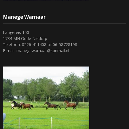
Manege Warnaar
Langereis 100
1734 MH Oude Niedorp
Telefoon: 0226-411408 of 06-58728198
E-mail: manegewarnaar@kpnmail.nl