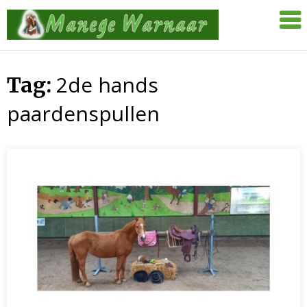
Skip
Manege
to
Warnaar
content
2de hands
Tag:
paardenspullen