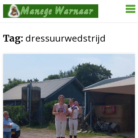
Skip
Manege
to
Warnaar
content
dressuurwedstrijd
Tag: