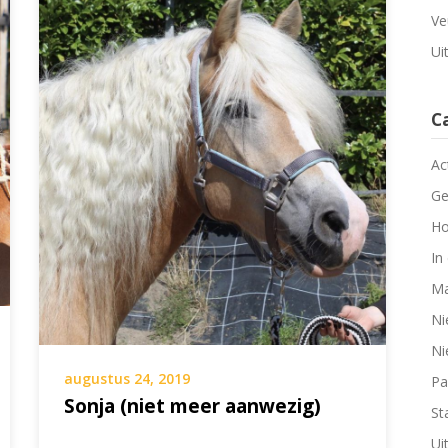
Ve
Ui
C
Ac
Ge
Ho
In
Ma
Ni
Ni
augustus 24, 2019
Pa
Sonja (niet meer aanwezig)
Sta
Ui