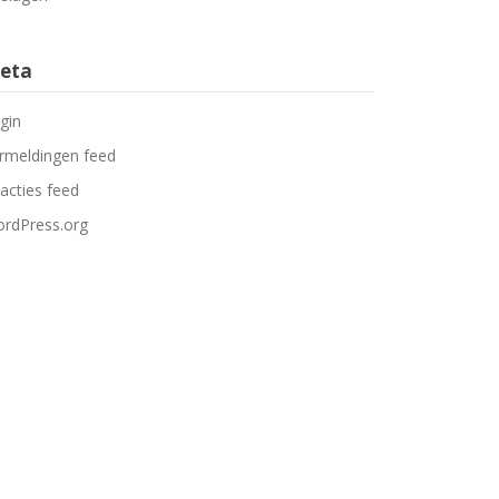
eta
gin
rmeldingen feed
acties feed
rdPress.org