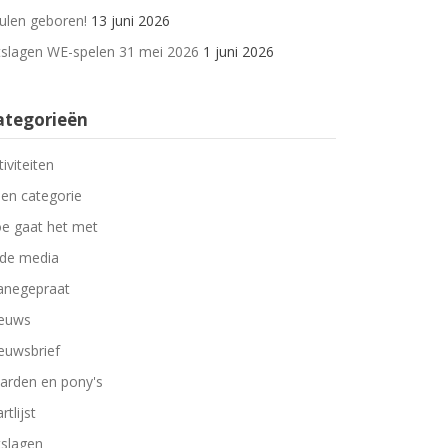
ulen geboren!
13 juni 2026
tslagen WE-spelen 31 mei 2026
1 juni 2026
ategorieën
tiviteiten
en categorie
e gaat het met
 de media
negepraat
euws
euwsbrief
arden en pony's
rtlijst
tslagen