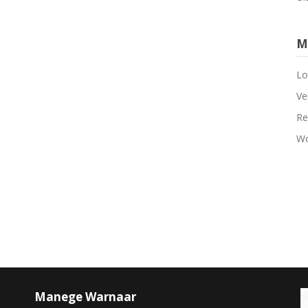
M
Lo
Ve
Re
Wo
Manege Warnaar