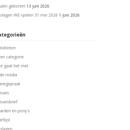
ulen geboren!
13 juni 2026
tslagen WE-spelen 31 mei 2026
1 juni 2026
ategorieën
tiviteiten
en categorie
e gaat het met
 de media
negepraat
euws
euwsbrief
arden en pony's
rtlijst
tslagen