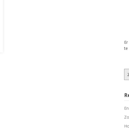
Er
te
Zo
na
R
En
Zo
Ho