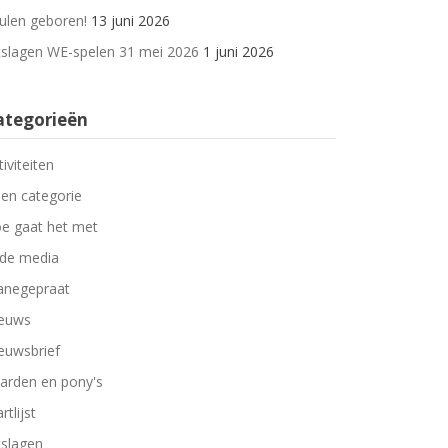
ulen geboren!
13 juni 2026
tslagen WE-spelen 31 mei 2026
1 juni 2026
ategorieën
tiviteiten
en categorie
e gaat het met
 de media
negepraat
euws
euwsbrief
arden en pony's
rtlijst
tslagen