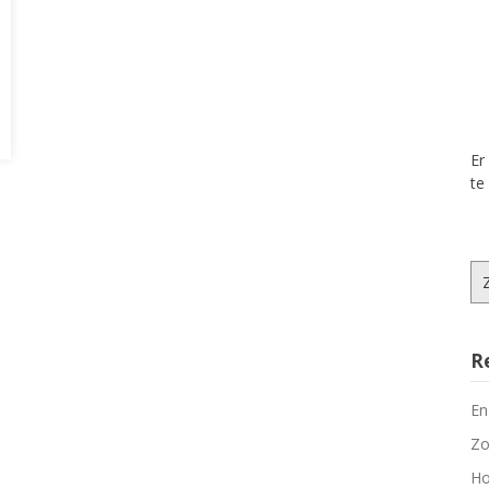
Er
te
Zo
na
R
En
Zo
Ho