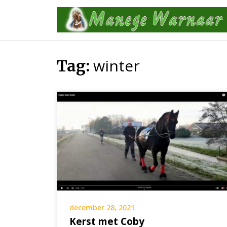
Skip
to
content
winter
Tag:
december 28, 2021
Kerst met Coby