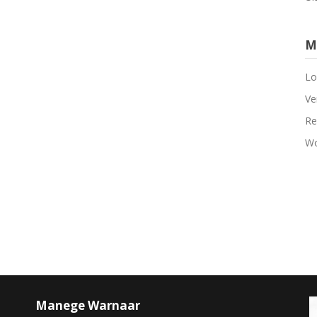
M
Lo
Ve
Re
Wo
Manege Warnaar