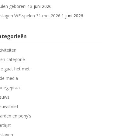
ulen geboren!
13 juni 2026
tslagen WE-spelen 31 mei 2026
1 juni 2026
ategorieën
tiviteiten
en categorie
e gaat het met
 de media
negepraat
euws
euwsbrief
arden en pony's
rtlijst
tslagen