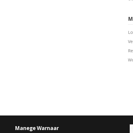
M
Lo
Ve
Re
Wo
Manege Warnaar