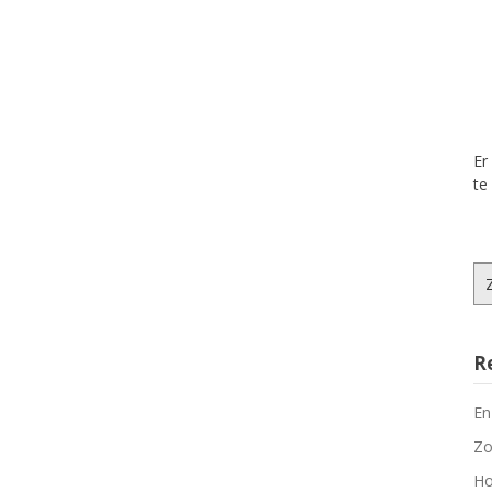
Er
te
Zo
na
R
En
Zo
Ho