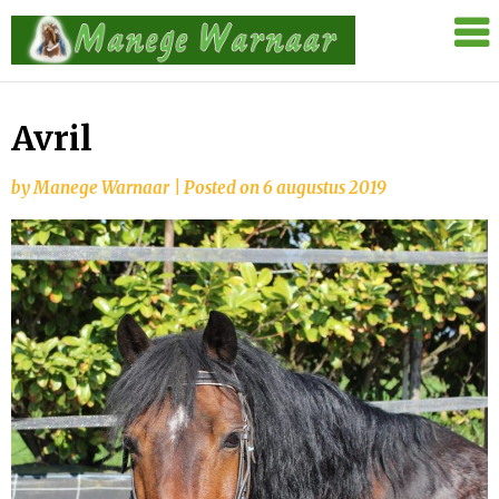
Skip
Manege
to
Warnaar
content
Avril
by
Manege Warnaar
|
Posted on
6 augustus 2019