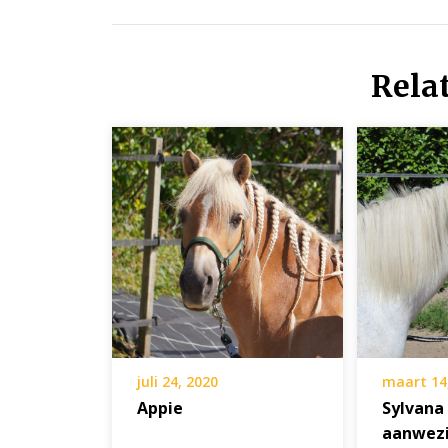
Rela
juli 24, 2020
maart 14
Appie
Sylvana
aanwez