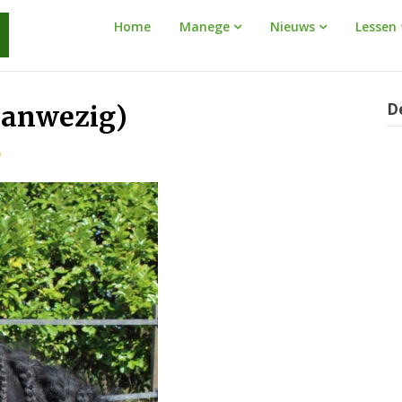
Manege
Home
Manege
Nieuws
Lessen
Warnaar
D
aanwezig)
9