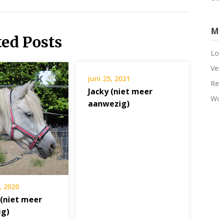
M
ted Posts
Lo
Ve
juni 25, 2021
Re
Jacky (niet meer
Wo
aanwezig)
, 2020
 (niet meer
ig)