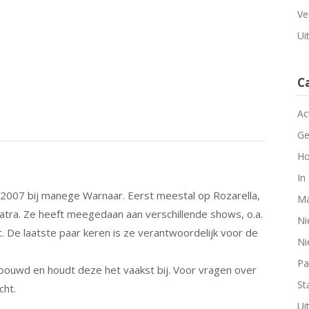
Ve
Ui
C
Ac
Ge
Ho
In
s 2007 bij manege Warnaar. Eerst meestal op Rozarella,
Ma
patra. Ze heeft meegedaan aan verschillende shows, o.a.
Ni
c. De laatste paar keren is ze verantwoordelijk voor de
Ni
Pa
bouwd en houdt deze het vaakst bij. Voor vragen over
Sta
cht.
Ui