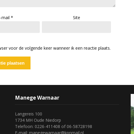
-mail
*
Site
wser voor de volgende keer wanneer ik een reactie plaats.
Manege Warnaar
Langereis 100
1734 MH Oude Niedorp
Telefoon: 0226-411408 of 06-58728198
E-mail: manegewarnaar@kpnmail.nl