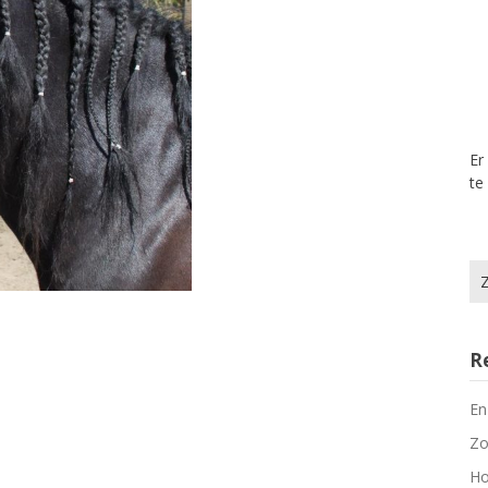
Er
te
Zo
na
R
En
Zo
Ho