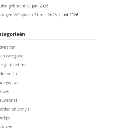
ulen geboren!
13 juni 2026
tslagen WE-spelen 31 mei 2026
1 juni 2026
ategorieën
tiviteiten
en categorie
e gaat het met
 de media
negepraat
euws
euwsbrief
arden en pony's
rtlijst
tslagen