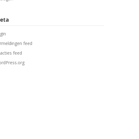
eta
gin
rmeldingen feed
acties feed
rdPress.org