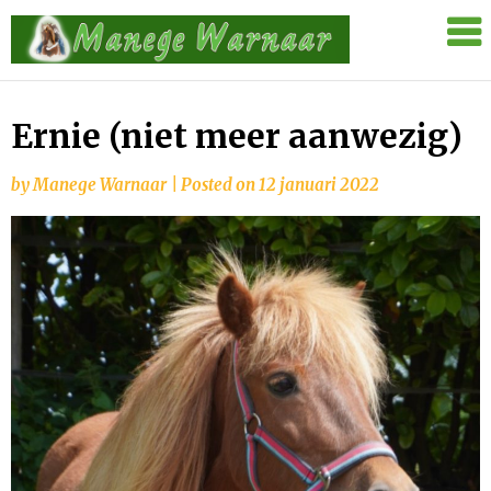
Skip
Manege
to
Warnaar
content
Ernie (niet meer aanwezig)
by
Manege Warnaar
|
Posted on
12 januari 2022