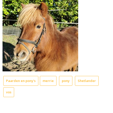
Paarden en pony's
merrie
pony
Shetlander
vos