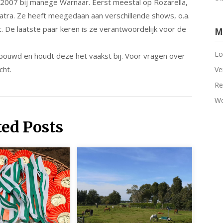
s 2007 bij manege Warnaar. Eerst meestal op Rozarella,
patra. Ze heeft meegedaan aan verschillende shows, o.a.
c. De laatste paar keren is ze verantwoordelijk voor de
M
Lo
bouwd en houdt deze het vaakst bij. Voor vragen over
cht.
Ve
Re
Wo
ted Posts