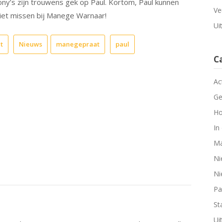
ny’s zijn trouwens gek op Paul. Kortom, Paul kunnen
Ve
iet missen bij Manege Warnaar!
Ui
t
Nieuws
manegepraat
paul
C
Ac
Ge
Ho
In
Ma
Ni
Ni
Pa
Sta
Ui