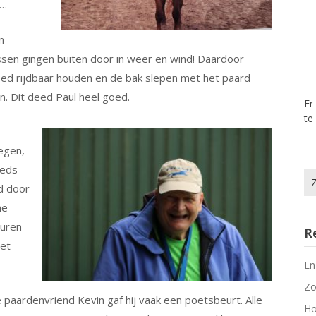
t…
n
ssen gingen buiten door in weer en wind! Daardoor
ed rijdbaar houden en de bak slepen met het paard
. Dit deed Paul heel goed.
Er
te
egen,
eeds
Zo
d door
na
ne
euren
R
het
En
Zo
e paardenvriend Kevin gaf hij vaak een poetsbeurt. Alle
Ho