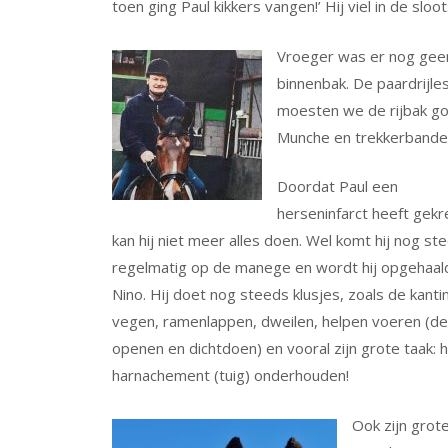
toen ging Paul kikkers vangen!’ Hij viel in de sloo
Vroeger was er nog gee
binnenbak. De paardrijle
moesten we de rijbak go
Munche en trekkerbanden
Doordat Paul een
herseninfarct heeft gekr
kan hij niet meer alles doen. Wel komt hij nog st
regelmatig op de manege en wordt hij opgehaal
Nino. Hij doet nog steeds klusjes, zoals de kanti
vegen, ramenlappen, dweilen, helpen voeren (d
openen en dichtdoen) en vooral zijn grote taak: 
harnachement (tuig) onderhouden!
Ook zijn grot