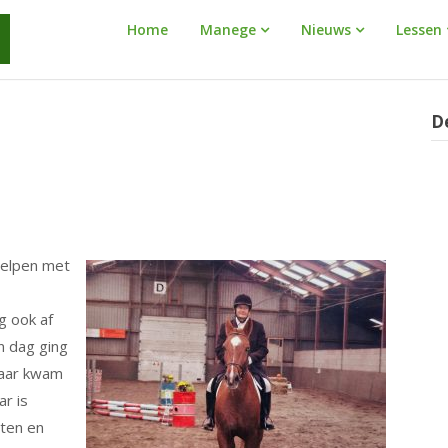
Manege
Home
Manege
Nieuws
Lessen
Warnaar
D
helpen met
ng ook af
n dag ging
maar kwam
ar is
eten en