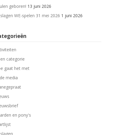
ulen geboren!
13 juni 2026
tslagen WE-spelen 31 mei 2026
1 juni 2026
ategorieën
tiviteiten
en categorie
e gaat het met
 de media
negepraat
euws
euwsbrief
arden en pony's
rtlijst
tslagen