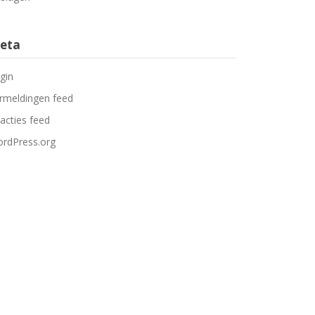
eta
gin
rmeldingen feed
acties feed
rdPress.org