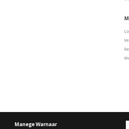
M
Lo
Ve
Re
Wo
Manege Warnaar