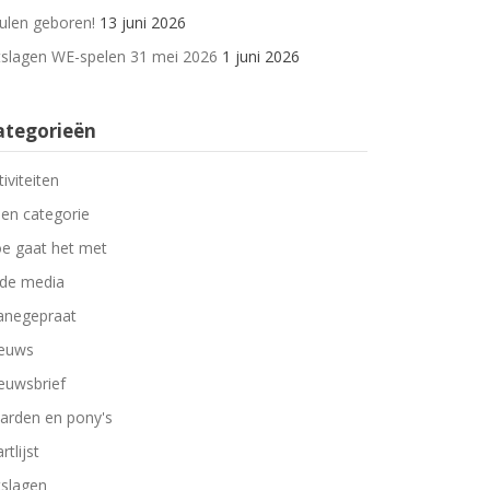
ulen geboren!
13 juni 2026
tslagen WE-spelen 31 mei 2026
1 juni 2026
ategorieën
tiviteiten
en categorie
e gaat het met
 de media
negepraat
euws
euwsbrief
arden en pony's
rtlijst
tslagen