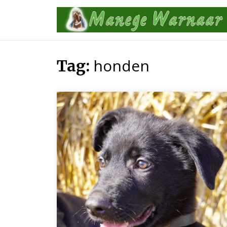
Skip
to
content
honden
Tag: