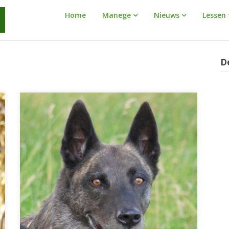
Manege
Home
Manege
Nieuws
Lessen
Warnaar
D