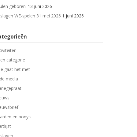
ulen geboren!
13 juni 2026
tslagen WE-spelen 31 mei 2026
1 juni 2026
ategorieën
tiviteiten
en categorie
e gaat het met
 de media
negepraat
euws
euwsbrief
arden en pony's
rtlijst
tslagen