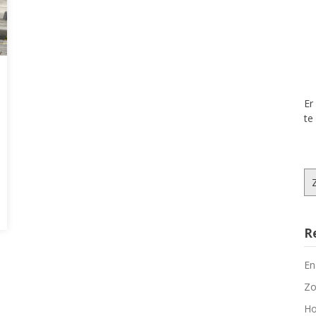
Er
te
Zo
na
R
En
Zo
Ho