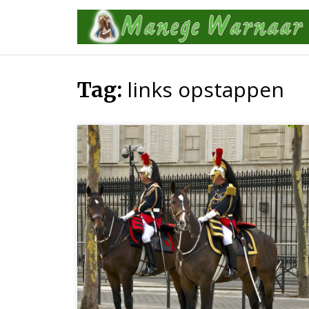
Skip
to
content
links opstappen
Tag: