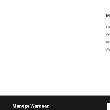
M
Lo
Ve
Re
Wo
Manege Warnaar