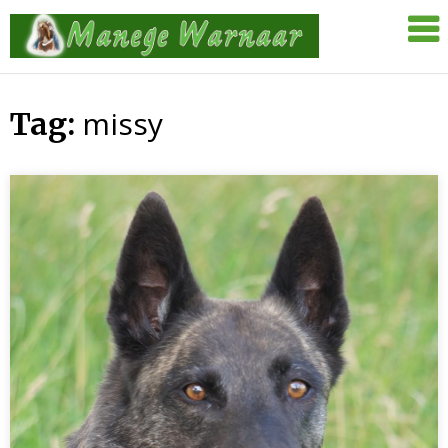
Skip
Manege
to
Warnaar
content
missy
Tag: