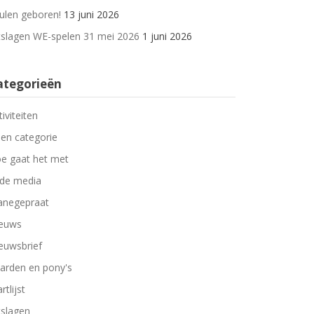
ulen geboren!
13 juni 2026
tslagen WE-spelen 31 mei 2026
1 juni 2026
ategorieën
tiviteiten
en categorie
e gaat het met
 de media
negepraat
euws
euwsbrief
arden en pony's
rtlijst
tslagen