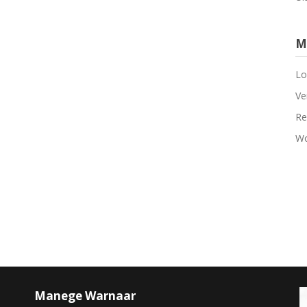
M
Lo
Ve
Re
Wo
Manege Warnaar