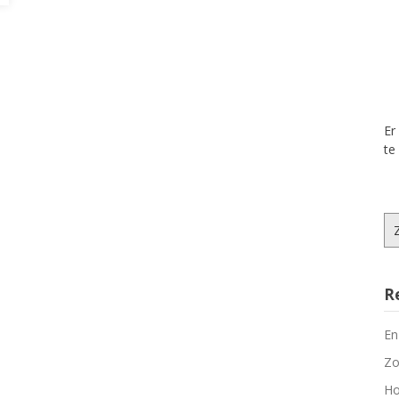
Er
te
Zo
na
R
En
Zo
Ho