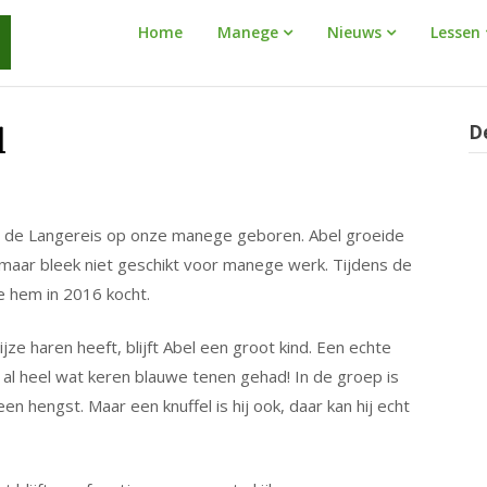
Manege
Home
Manege
Nieuws
Lessen
Warnaar
D
l
n de Langereis op onze manege geboren. Abel groeide
, maar bleek niet geschikt voor manege werk. Tijdens de
ie hem in 2016 kocht.
ijze haren heeft, blijft Abel een groot kind. Een echte
eft al heel wat keren blauwe tenen gehad! In de groep is
een hengst. Maar een knuffel is hij ook, daar kan hij echt