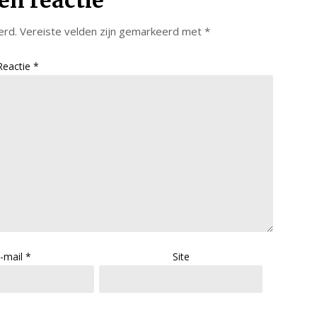
en reactie
erd.
Vereiste velden zijn gemarkeerd met
*
Reactie
*
-mail
*
Site