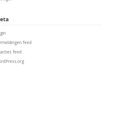
eta
gin
rmeldingen feed
acties feed
rdPress.org