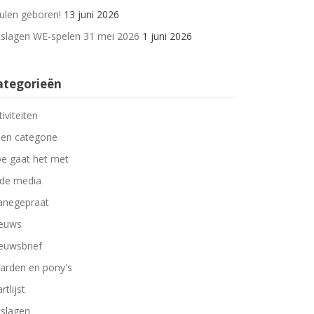
ulen geboren!
13 juni 2026
tslagen WE-spelen 31 mei 2026
1 juni 2026
ategorieën
tiviteiten
en categorie
e gaat het met
 de media
negepraat
euws
euwsbrief
arden en pony's
rtlijst
tslagen