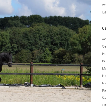
Ve
Ui
C
Ac
Ge
Ho
In
Ma
Ni
Ni
Pa
Sta
Ui