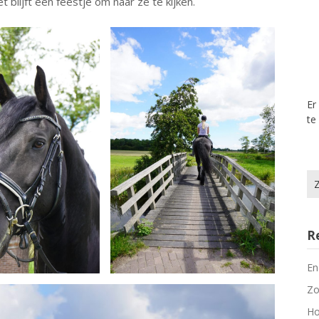
 blijft een feestje om naar ze te kijken.
Er
te
Zo
na
R
En
Zo
Ho