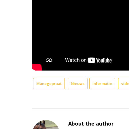
Manegepraat
Nieuws
informatie
vid
About the author