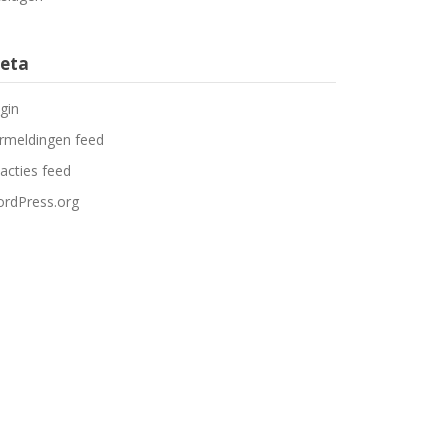
eta
gin
rmeldingen feed
acties feed
rdPress.org