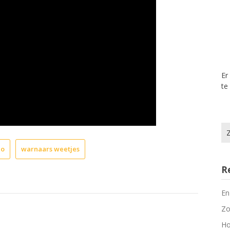
Er
te
Zo
na
eo
warnaars weetjes
R
En
Zo
Ho