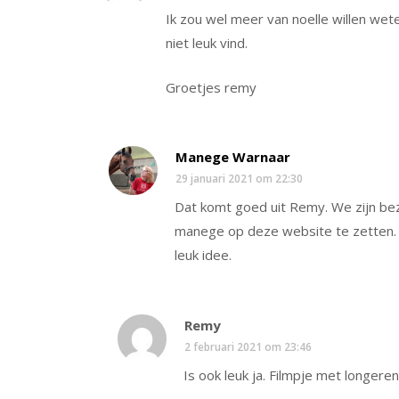
Ik zou wel meer van noelle willen wete
niet leuk vind.
Groetjes remy
Manege Warnaar
29 januari 2021 om 22:30
Dat komt goed uit Remy. We zijn bez
manege op deze website te zetten. E
leuk idee.
Remy
2 februari 2021 om 23:46
Is ook leuk ja. Filmpje met longeren 