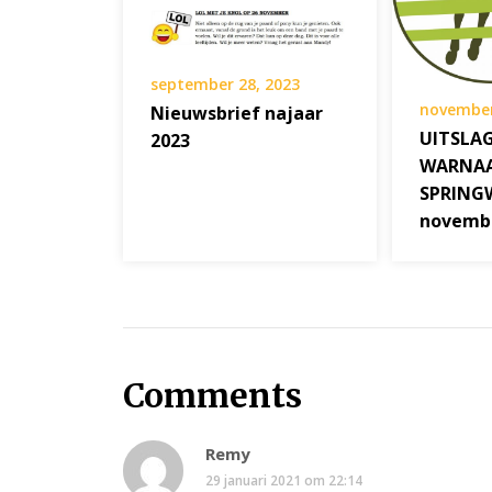
september 28, 2023
november
Nieuwsbrief najaar
UITSLAG
2023
WARNA
SPRINGW
novemb
Comments
Remy
29 januari 2021 om 22:14