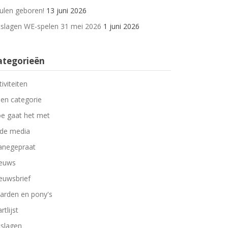
ulen geboren!
13 juni 2026
tslagen WE-spelen 31 mei 2026
1 juni 2026
ategorieën
tiviteiten
en categorie
e gaat het met
 de media
negepraat
euws
euwsbrief
arden en pony's
rtlijst
tslagen