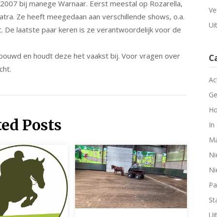
s 2007 bij manege Warnaar. Eerst meestal op Rozarella,
Ve
patra. Ze heeft meegedaan aan verschillende shows, o.a.
Ui
c. De laatste paar keren is ze verantwoordelijk voor de
bouwd en houdt deze het vaakst bij. Voor vragen over
C
cht.
Ac
Ge
Ho
ted Posts
In
Ma
Ni
Ni
Pa
Sta
Ui