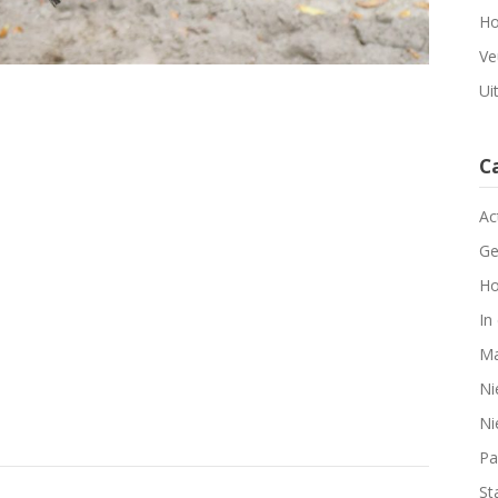
Ho
Ve
Ui
C
Ac
Ge
Ho
In
Ma
Ni
Ni
Pa
Sta