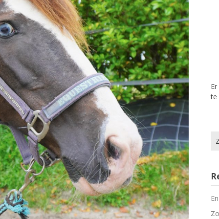
Er
te
Zo
na
R
En
Zo