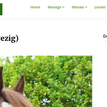
Manege
Home
Manege
Nieuws
Lessen
Warnaar
D
ezig)