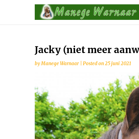
Skip
to
content
Jacky (niet meer aanw
by
Manege Warnaar
|
Posted on
25 juni 2021