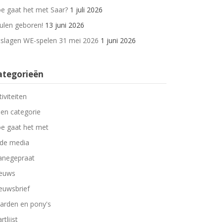
e gaat het met Saar?
1 juli 2026
ulen geboren!
13 juni 2026
tslagen WE-spelen 31 mei 2026
1 juni 2026
ategorieën
tiviteiten
en categorie
e gaat het met
 de media
negepraat
euws
euwsbrief
arden en pony's
rtlijst