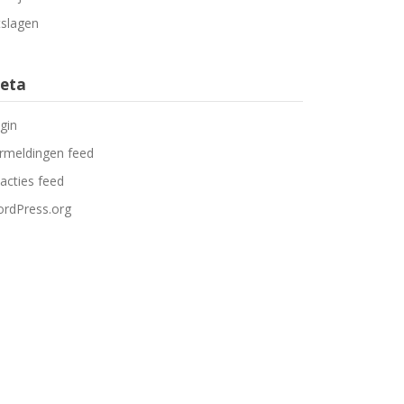
tslagen
eta
gin
rmeldingen feed
acties feed
rdPress.org