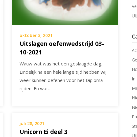
Ve
Ui
oktober 3, 2021
C
Uitslagen oefenwedstrijd 03-
Ac
10-2021
Ge
Wauw wat was het een geslaagde dag.
Ho
Eindelijk na een hele lange tijd hebben wij
In
weer kunnen oefenen voor het Diploma
rijden. En wat…
Ma
Ni
Ni
Pa
juli 28, 2021
Sta
Unicorn Ei deel 3
Ui