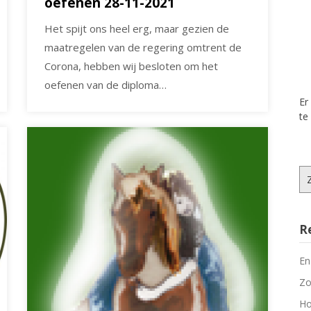
oefenen 28-11-2021
Het spijt ons heel erg, maar gezien de
maatregelen van de regering omtrent de
Corona, hebben wij besloten om het
oefenen van de diploma…
Er
te
Zo
na
R
En
Zo
Ho