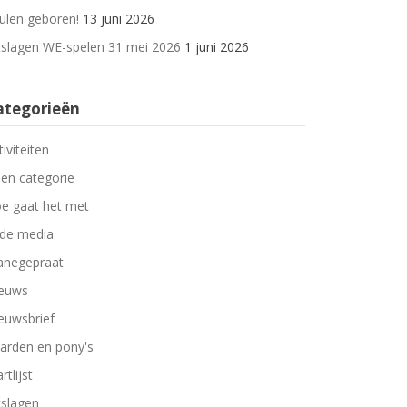
ulen geboren!
13 juni 2026
tslagen WE-spelen 31 mei 2026
1 juni 2026
ategorieën
tiviteiten
en categorie
e gaat het met
 de media
negepraat
euws
euwsbrief
arden en pony's
rtlijst
tslagen