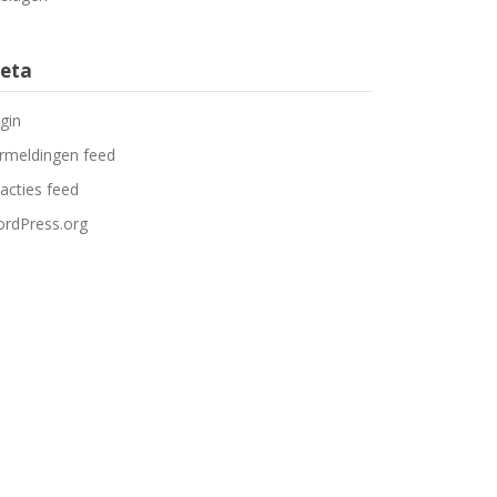
eta
gin
rmeldingen feed
acties feed
rdPress.org