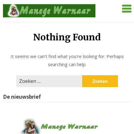
Skip
Manege
to
Warnaar
content
Nothing Found
It seems we can’t find what you’re looking for. Perhaps
searching can help.
Zoeken
naar:
De nieuwsbrief