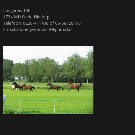
Langereis 100
1734 MH Oude Niedorp
Telefoon: 0226-411408 of 06-58728198
E-mail: manegewarnaar@kpnmail.nl