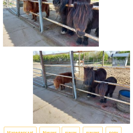
Manegepraat
Nieuws
nieuw
nieuws
pony