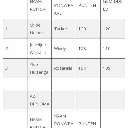
NAAM
GEMIDDE
PONY/PA
PUNTEN
RUITER
LD
ARD
Chloë
1
Tucker
120
120
Heinen
Joselijne
2
Windy
108
110
Wijkstra
Ylse
3
Rozarella
104
109
Huizenga
A2-
DIPLOMA
NAAM
NAAM
PONY/PA
PUNTEN
RUITER