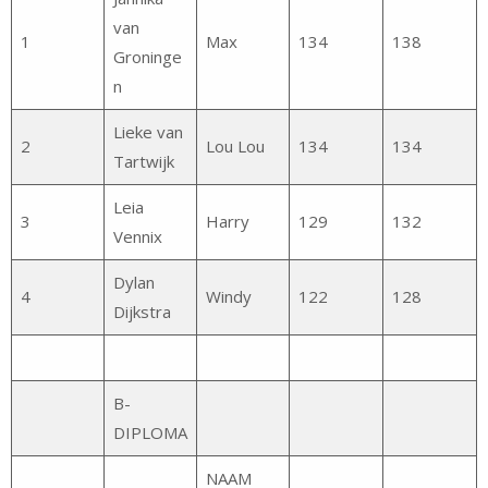
van
1
Max
134
138
Groninge
n
Lieke van
2
Lou Lou
134
134
Tartwijk
Leia
3
Harry
129
132
Vennix
Dylan
4
Windy
122
128
Dijkstra
B-
DIPLOMA
NAAM