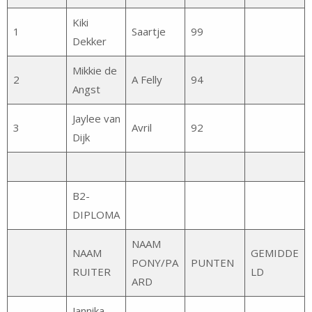
Kiki
1
Saartje
99
Dekker
Mikkie de
2
A Felly
94
Angst
Jaylee van
3
Avril
92
Dijk
B2-
DIPLOMA
NAAM
NAAM
GEMIDDE
PONY/PA
PUNTEN
RUITER
LD
ARD
Jannika