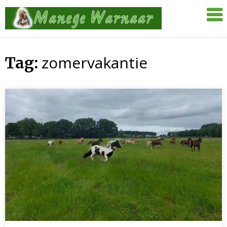
Skip
Manege
to
Warnaar
content
zomervakantie
Tag: