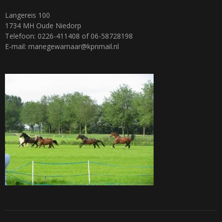
Langereis 100
1734 MH Oude Niedorp
Telefoon: 0226-411408 of 06-58728198
E-mail: manegewarnaar@kpnmail.nl