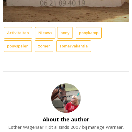
Activiteiten
Nieuws
pony
ponykamp
ponyspelen
zomer
zomervakantie
About the author
Esther Wagenaar rijdt al sinds 2007 bij manege Warnaar.