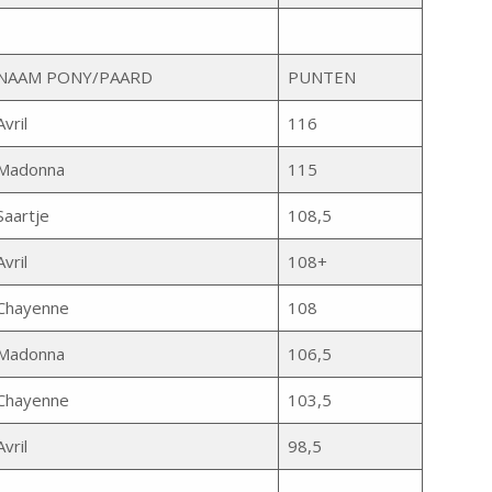
NAAM PONY/PAARD
PUNTEN
Avril
116
Madonna
115
Saartje
108,5
Avril
108+
Chayenne
108
Madonna
106,5
Chayenne
103,5
Avril
98,5