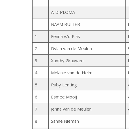
A-DIPLOMA
NAAM RUITER
1
Fenna v/d Plas
2
Dylan van de Meulen
3
Xanthy Grauwen
4
Melanie van de Helm
5
Ruby Lenting
6
Esmee Mooij
7
Jenna van de Meulen
8
Sanne Nieman