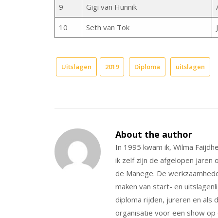
9
Gigi van Hunnik
10
Seth van Tok
Uitslagen
2019
Diploma
uitslagen
About the author
In 1995 kwam ik, Wilma Faijdh
ik zelf zijn de afgelopen jare
de Manege. De werkzaamheden d
maken van start- en uitslagenli
diploma rijden, jureren en als
organisatie voor een show o