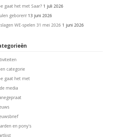
e gaat het met Saar?
1 juli 2026
ulen geboren!
13 juni 2026
tslagen WE-spelen 31 mei 2026
1 juni 2026
ategorieën
tiviteiten
en categorie
e gaat het met
 de media
negepraat
euws
euwsbrief
arden en pony's
rtlijst