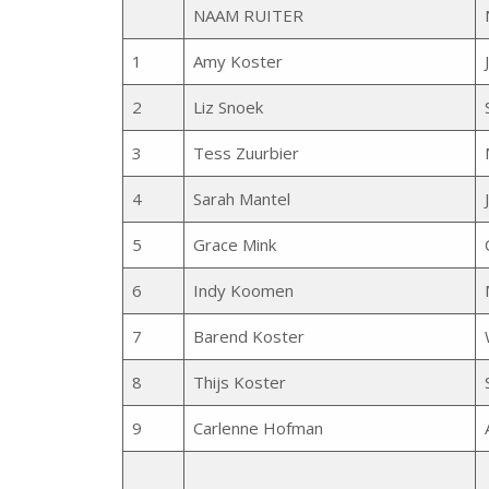
NAAM RUITER
1
Amy Koster
2
Liz Snoek
3
Tess Zuurbier
4
Sarah Mantel
5
Grace Mink
6
Indy Koomen
7
Barend Koster
8
Thijs Koster
9
Carlenne Hofman