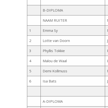
B-DIPLOMA
NAAM RUITER
1
Emma Sy
2
Lotte van Doorn
3
Phyllis Tokkie
4
Malou de Waal
5
Demi Kollmuss
6
Isa Bats
A-DIPLOMA