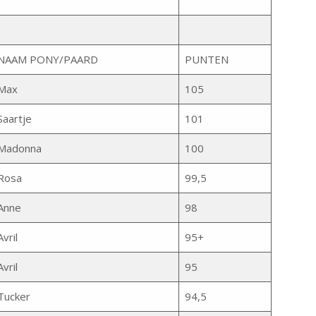
NAAM PONY/PAARD
PUNTEN
Max
105
Saartje
101
Madonna
100
Rosa
99,5
Anne
98
Avril
95+
Avril
95
Tucker
94,5