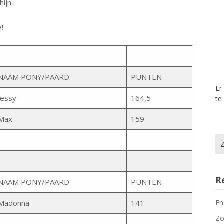
ijn.
a!
NAAM PONY/PAARD
PUNTEN
Er
Jessy
164,5
te
Max
159
Zo
na
R
NAAM PONY/PAARD
PUNTEN
Madonna
141
En
Zo