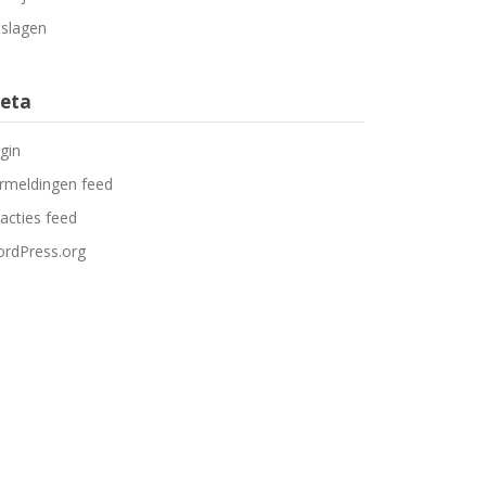
tslagen
eta
gin
rmeldingen feed
acties feed
rdPress.org