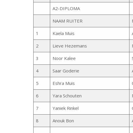
A2-DIPLOMA
NAAM RUITER
1
Kaela Muis
2
Lieve Hezemans
3
Noor Kalee
4
Saar Goderie
5
Eshra Muis
6
Yara Schouten
7
Yaniek Rinkel
8
Anouk Bon