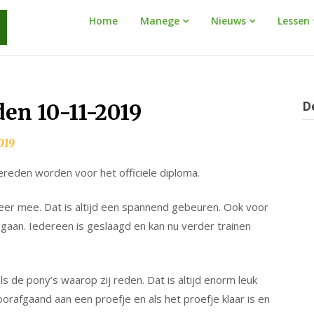
Manege
Home
Manege
Nieuws
Lessen
Warnaar
D
den 10-11-2019
019
eden worden voor het officiële diploma.
r mee. Dat is altijd een spannend gebeuren. Ook voor
gaan. Iedereen is geslaagd en kan nu verder trainen
s de pony’s waarop zij reden. Dat is altijd enorm leuk
rafgaand aan een proefje en als het proefje klaar is en