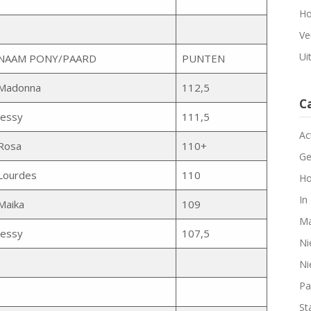
Ho
Ve
Ui
NAAM PONY/PAARD
PUNTEN
Madonna
112,5
C
Jessy
111,5
Ac
Rosa
110+
Ge
Lourdes
110
Ho
In
Maika
109
Ma
Jessy
107,5
Ni
Ni
Pa
Sta