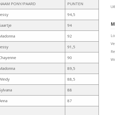
NAAM PONY/PAARD
PUNTEN
Ui
Jessy
94,5
M
Saartje
94
Lo
Madonna
92
Ve
Jessy
91,5
Re
Chayenne
90
Wo
Madonna
89,5
Windy
88,5
Sylvana
88
Anna
87