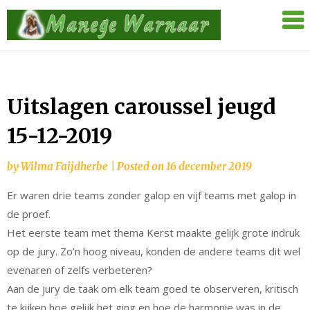
Skip
Manege
to
Warnaar
content
Uitslagen caroussel jeugd
15-12-2019
by
Wilma Faijdherbe
|
Posted on
16 december 2019
Er waren drie teams zonder galop en vijf teams met galop in
de proef.
Het eerste team met thema Kerst maakte gelijk grote indruk
op de jury. Zo’n hoog niveau, konden de andere teams dit wel
evenaren of zelfs verbeteren?
Aan de jury de taak om elk team goed te observeren, kritisch
te kijken hoe gelijk het ging en hoe de harmonie was in de