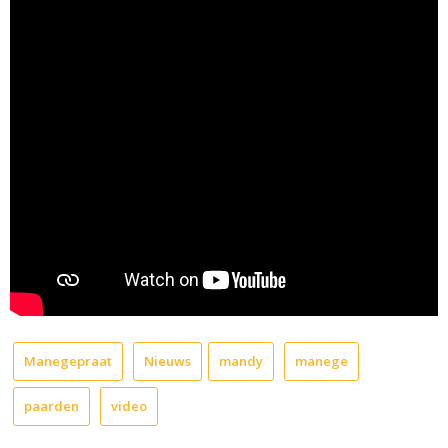
Manegepraat
Nieuws
mandy
manege
paarden
video