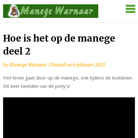
Skip
Manege
to
Warnaar
content
Hoe is het op de manege
deel 2
by
Manege Warnaar
|
Posted on
6 februari 2021
Het leven gaat door op de manege, ook tijdens de lockdown.
Dit keer beelden van de pony’s!