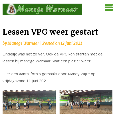
Skip
Manege
to
Warnaar
content
Lessen VPG weer gestart
by
Manege Warnaar
|
Posted on
12 juni 2021
Eindelijk was het zo ver. Ook de VPG kon starten met de
lessen bij manege Warnaar. Wat een plezier weer!
Hier een aantal foto’s gemaakt door Mandy Wijte op
vrijdagavond 11 juni 2021.