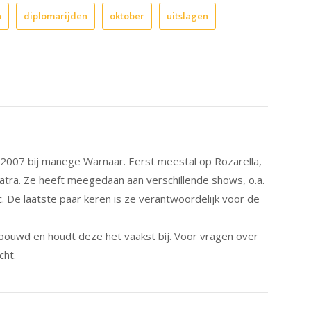
n
diplomarijden
oktober
uitslagen
s 2007 bij manege Warnaar. Eerst meestal op Rozarella,
patra. Ze heeft meegedaan aan verschillende shows, o.a.
c. De laatste paar keren is ze verantwoordelijk voor de
bouwd en houdt deze het vaakst bij. Voor vragen over
cht.