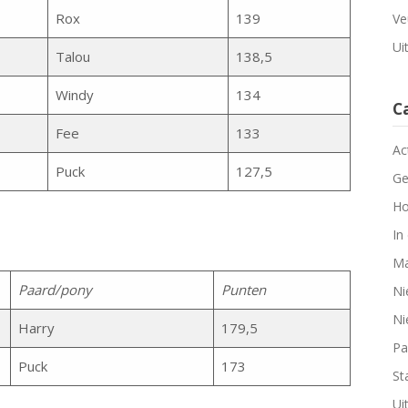
Rox
139
Ve
Ui
Talou
138,5
Windy
134
C
Fee
133
Ac
Puck
127,5
Ge
Ho
In
Ma
Paard/pony
Punten
Ni
Ni
Harry
179,5
Pa
Puck
173
Sta
Ui