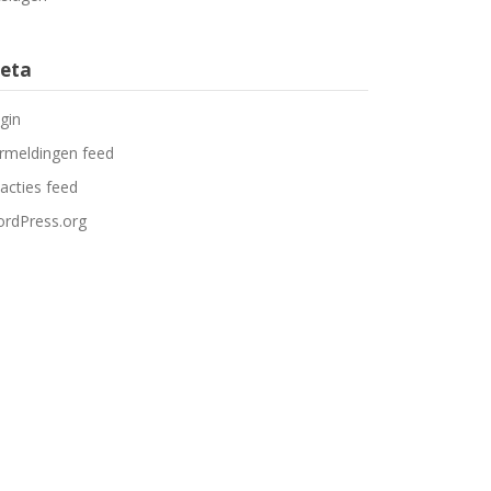
eta
gin
rmeldingen feed
acties feed
rdPress.org