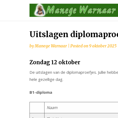
Skip
to
content
Uitslagen diplomaproe
by
Manege Warnaar
|
Posted on
9 oktober 2025
Zondag 12 oktober
De uitslagen van de diplomaproefjes. Jullie heb
hele gezellige dag.
B1-diploma
Naam