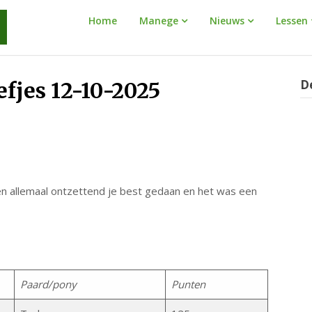
Manege
Home
Manege
Nieuws
Lessen
Warnaar
D
fjes 12-10-2025
ben allemaal ontzettend je best gedaan en het was een
Paard/pony
Punten