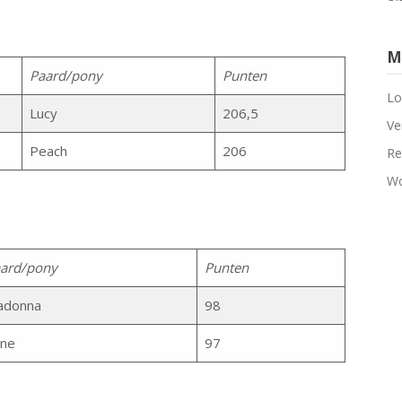
M
Paard/pony
Punten
Lo
Lucy
206,5
Ve
Peach
206
Re
Wo
ard/pony
Punten
adonna
98
ne
97