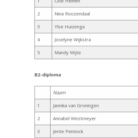
1
Cloë Heinen
2
Nina Roozendaal
3
Ylse Huizenga
4
Joselyne Wijkstra
5
Mandy Wijte
B2-diploma
Naam
1
Jannika van Groningen
2
Annabel Westmeyer
3
Jente Pennock