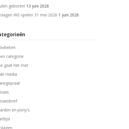
ulen geboren!
13 juni 2026
tslagen WE-spelen 31 mei 2026
1 juni 2026
ategorieën
tiviteiten
en categorie
e gaat het met
 de media
negepraat
euws
euwsbrief
arden en pony's
rtlijst
tslagen