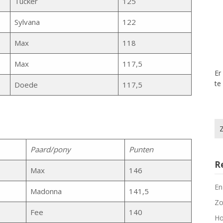
Tucker
125
Sylvana
122
Max
118
Max
117,5
Er
te
Doede
117,5
Zo
na
Paard/pony
Punten
R
Max
146
En
Madonna
141,5
Zo
Fee
140
Ho