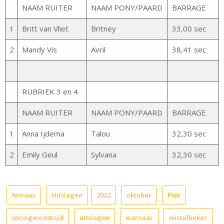
NAAM RUITER
NAAM PONY/PAARD
BARRAGE
1
Britt van Vliet
Britney
33,00 sec
2
Mandy Vis
Avril
38,41 sec
RUBRIEK 3 en 4
NAAM RUITER
NAAM PONY/PAARD
BARRAGE
1
Anna Ijdema
Talou
32,30 sec
2
Emily Geul
Sylvana
32,30 sec
Nieuws
Uitslagen
2022
oktober
Piet
springwedstrijd
uitslagen
warnaar
wisselbeker