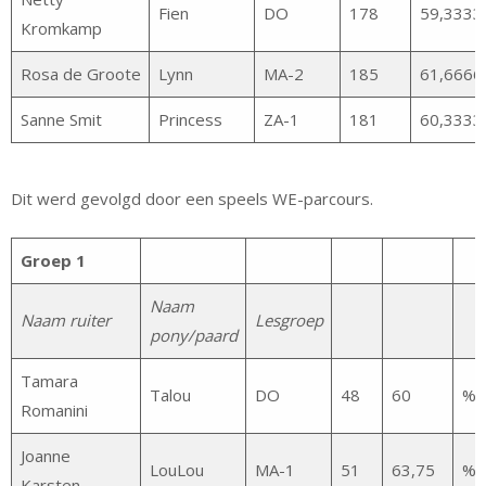
Fien
DO
178
59,3333
Kromkamp
Rosa de Groote
Lynn
MA-2
185
61,6666
Sanne Smit
Princess
ZA-1
181
60,3333
Dit werd gevolgd door een speels WE-parcours.
Groep 1
Naam
Naam ruiter
Lesgroep
pony/paard
Tamara
Talou
DO
48
60
%
Romanini
Joanne
LouLou
MA-1
51
63,75
%
Karsten