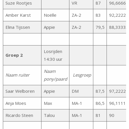
Suze Rootjes
VR
87
96,66667
Amber Karst
Noëlle
ZA-2
83
92,22222
Elina Tijssen
Appie
ZA-2
79,5
88,33333
Losrijden
Groep 2
14:30 uur
Naam
Naam ruiter
Lesgroep
pony/paard
Saar Welboren
Appie
DM
87,5
97,22222
Anja Moes
Max
MA-1
86,5
96,11111
Ricardo Steen
Talou
MA-1
81
90