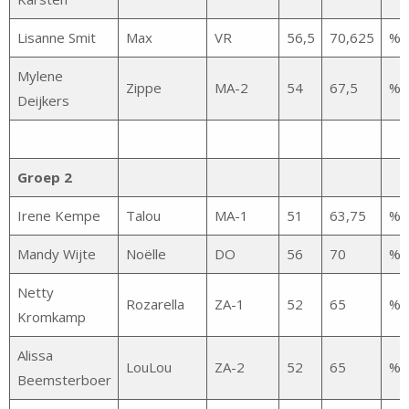
Lisanne Smit
Max
VR
56,5
70,625
%
Mylene
Zippe
MA-2
54
67,5
%
Deijkers
Groep 2
Irene Kempe
Talou
MA-1
51
63,75
%
Mandy Wijte
Noëlle
DO
56
70
%
Netty
Rozarella
ZA-1
52
65
%
Kromkamp
Alissa
LouLou
ZA-2
52
65
%
Beemsterboer