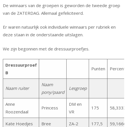
De winnaars van de groepen is geworden de tweede groep
van de ZATERDAG. Allemaal gefeliciteerd.
Er waren natuurlijk ook individuele winnaars per rubriek en
deze staan in de onderstaande uitslagen.
We zijn begonnen met de dressuurproefjes.
Dressuurproef
Punten
Percent
B
Naam
Naam ruiter
Lesgroep
pony/paard
Anne
DM en
Princess
175
58,3333
Roozendaal
VR
Kate Hoedjes
Bree
ZA-2
177,5
59,1666