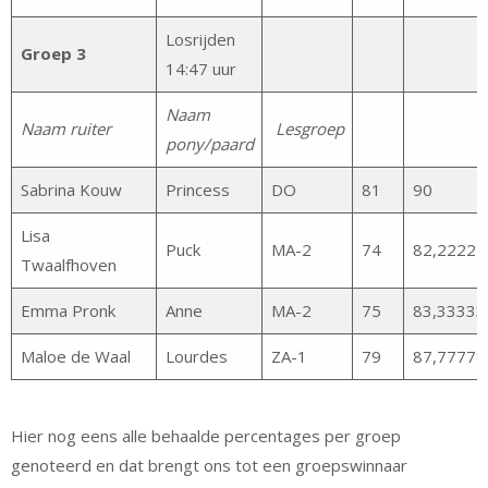
Losrijden
Groep 3
14:47 uur
Naam
Naam ruiter
Lesgroep
pony/paard
Sabrina Kouw
Princess
DO
81
90
Lisa
Puck
MA-2
74
82,22222
Twaalfhoven
Emma Pronk
Anne
MA-2
75
83,33333
Maloe de Waal
Lourdes
ZA-1
79
87,77778
Hier nog eens alle behaalde percentages per groep
genoteerd en dat brengt ons tot een groepswinnaar