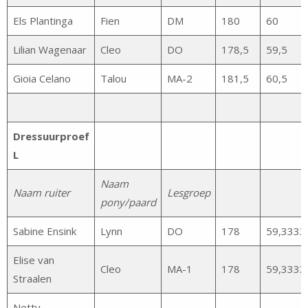
Els Plantinga
Fien
DM
180
60
Lilian Wagenaar
Cleo
DO
178,5
59,5
Gioia Celano
Talou
MA-2
181,5
60,5
Dressuurproef
L
Naam
Naam ruiter
Lesgroep
pony/paard
Sabine Ensink
Lynn
DO
178
59,3333
Elise van
Cleo
MA-1
178
59,3333
Straalen
Netty