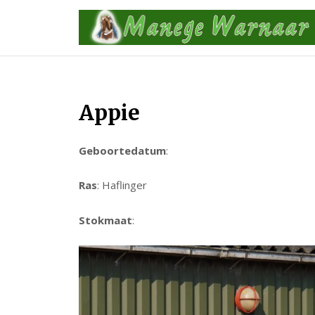
Skip
to
content
Appie
Geboortedatum
:
Ras
: Haflinger
Stokmaat
: