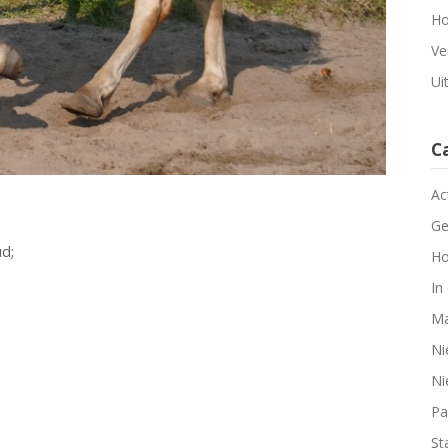
Ho
Ve
Ui
C
Ac
Ge
d;
Ho
In
Ma
Ni
Ni
Pa
Sta