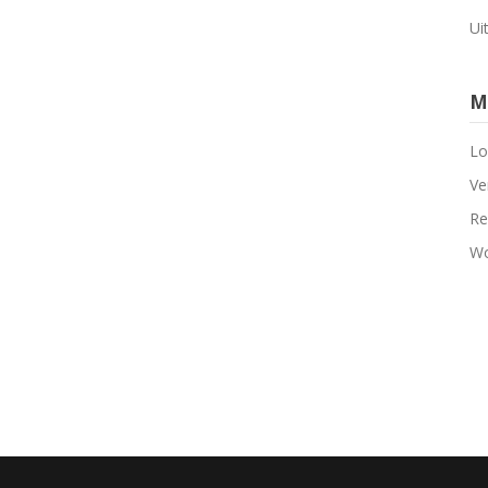
Ui
M
Lo
Ve
Re
Wo