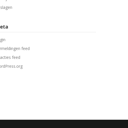
tslagen
eta
gin
rmeldingen feed
acties feed
rdPress.org