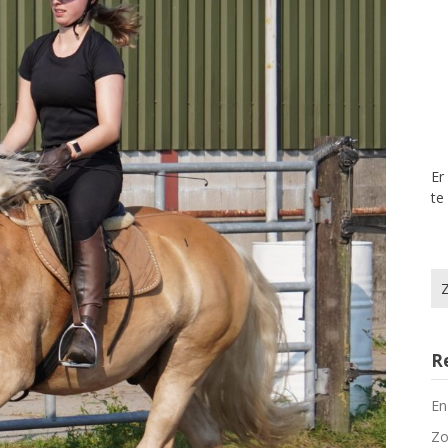
Er
te
Zo
na
R
En
Zo