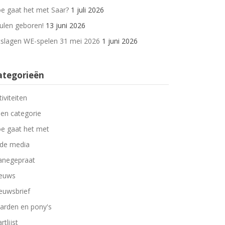
e gaat het met Saar?
1 juli 2026
ulen geboren!
13 juni 2026
tslagen WE-spelen 31 mei 2026
1 juni 2026
ategorieën
tiviteiten
en categorie
e gaat het met
 de media
negepraat
euws
euwsbrief
arden en pony's
rtlijst