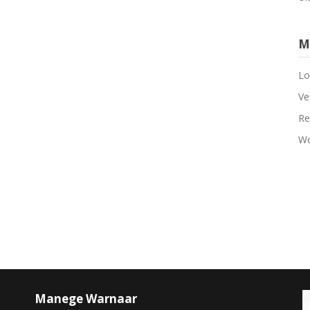
M
Lo
Ve
Re
Wo
Manege Warnaar