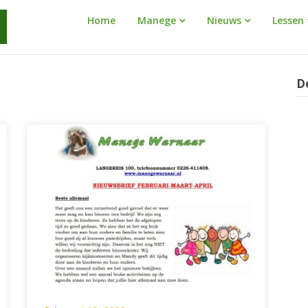
Manege
Home
Manege
Nieuws
Lessen
Warnaar
D