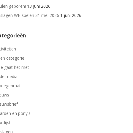
ulen geboren!
13 juni 2026
tslagen WE-spelen 31 mei 2026
1 juni 2026
ategorieën
tiviteiten
en categorie
e gaat het met
 de media
negepraat
euws
euwsbrief
arden en pony's
rtlijst
tslagen