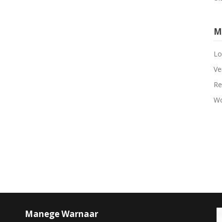
M
Lo
Ve
Re
Wo
Manege Warnaar