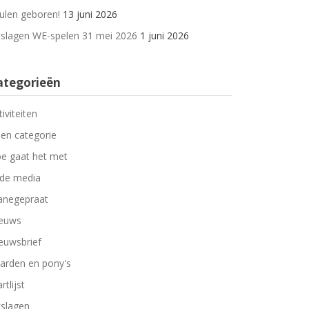
ulen geboren!
13 juni 2026
tslagen WE-spelen 31 mei 2026
1 juni 2026
ategorieën
tiviteiten
en categorie
e gaat het met
 de media
negepraat
euws
euwsbrief
arden en pony's
rtlijst
tslagen