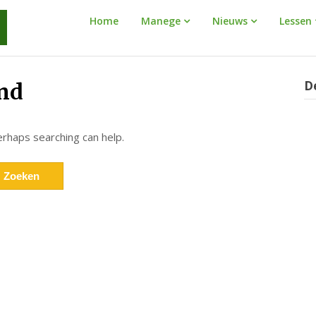
Manege
Home
Manege
Nieuws
Lessen
Warnaar
D
nd
erhaps searching can help.