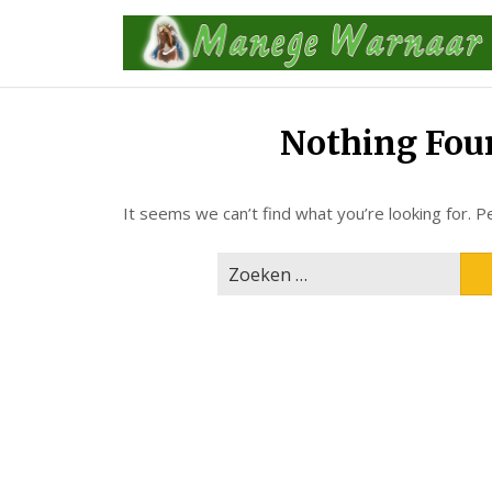
Skip
to
content
Nothing Fou
It seems we can’t find what you’re looking for. P
Zoeken
naar: