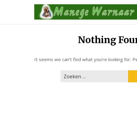
Skip
to
content
Nothing Fou
It seems we can’t find what you’re looking for. P
Zoeken
naar: