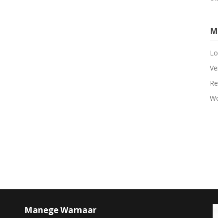
M
Lo
Ve
Re
Wo
Manege Warnaar