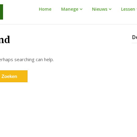
Manege
Home
Manege
Nieuws
Lessen
Warnaar
D
nd
erhaps searching can help.