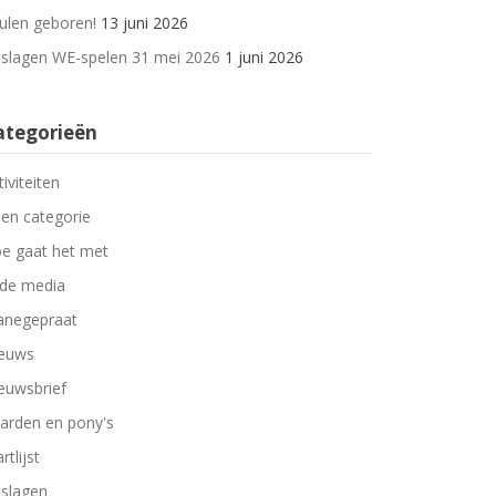
ulen geboren!
13 juni 2026
tslagen WE-spelen 31 mei 2026
1 juni 2026
ategorieën
tiviteiten
en categorie
e gaat het met
 de media
negepraat
euws
euwsbrief
arden en pony's
rtlijst
tslagen