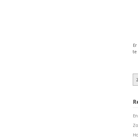
Er
te
Zo
na
R
En
Zo
Ho