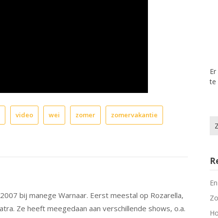
Er
te
video
wei
zomer
zomervakantie
Zo
na
R
En
s 2007 bij manege Warnaar. Eerst meestal op Rozarella,
Zo
patra. Ze heeft meegedaan aan verschillende shows, o.a.
Ho