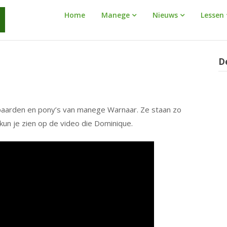
Manege
Home
Manege
Nieuws
Lessen
Warnaar
D
 paarden en pony’s van manege Warnaar. Ze staan zo
kun je zien op de video die Dominique.