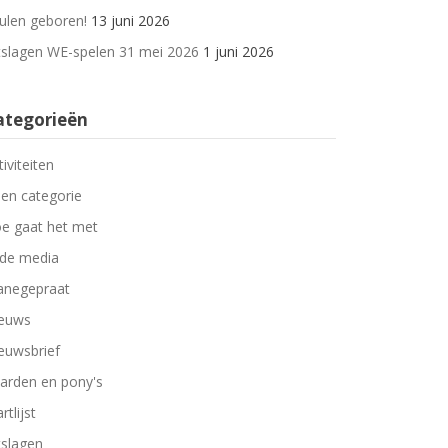
ulen geboren!
13 juni 2026
tslagen WE-spelen 31 mei 2026
1 juni 2026
ategorieën
tiviteiten
en categorie
e gaat het met
 de media
negepraat
euws
euwsbrief
arden en pony's
rtlijst
tslagen