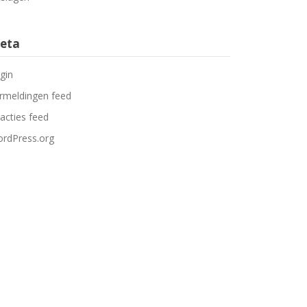
eta
gin
rmeldingen feed
acties feed
rdPress.org