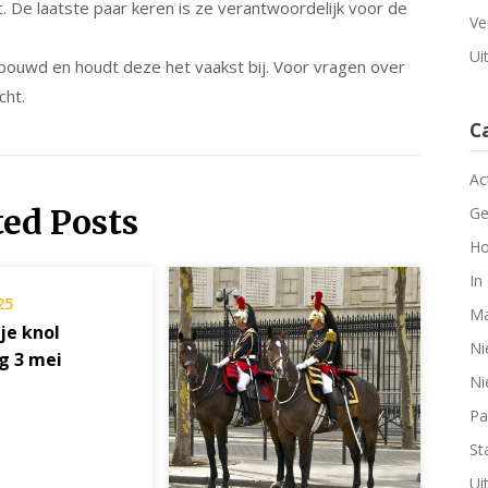
c. De laatste paar keren is ze verantwoordelijk voor de
Ve
Ui
bouwd en houdt deze het vaakst bij. Voor vragen over
cht.
C
Ac
ted Posts
Ge
Ho
In
25
Ma
je knol
Ni
g 3 mei
Ni
Pa
Sta
Ui