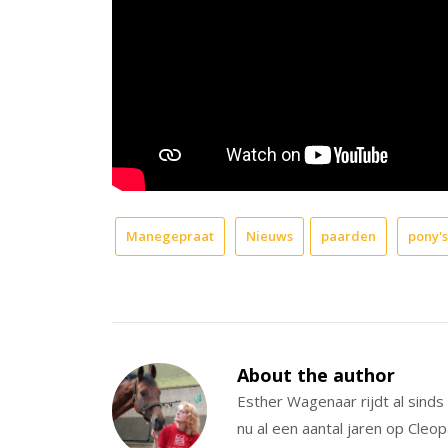
Manegepraat
Nieuws
paarden
pony's
About the author
Esther Wagenaar rijdt al sind
nu al een aantal jaren op Cleo